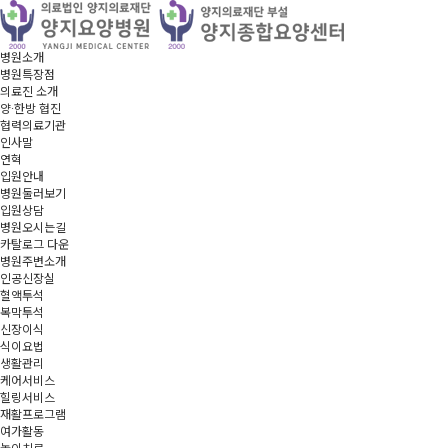
병원소개
병원특장점
의료진 소개
양·한방 협진
협력의료기관
인사말
연혁
입원안내
병원둘러보기
입원상담
병원오시는길
카탈로그 다운
병원주변소개
인공신장실
혈액투석
복막투석
신장이식
식이요법
생활관리
케어서비스
힐링서비스
재활프로그램
여가활동