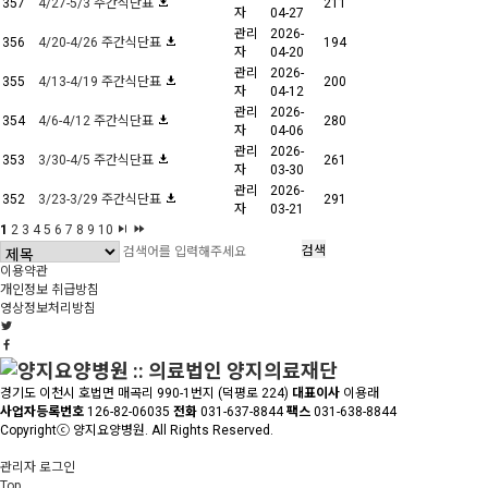
357
4/27-5/3 주간식단표
211
자
04-27
관리
2026-
356
4/20-4/26 주간식단표
194
자
04-20
관리
2026-
355
4/13-4/19 주간식단표
200
자
04-12
관리
2026-
354
4/6-4/12 주간식단표
280
자
04-06
관리
2026-
353
3/30-4/5 주간식단표
261
자
03-30
관리
2026-
352
3/23-3/29 주간식단표
291
자
03-21
1
2
3
4
5
6
7
8
9
10
검색
이용약관
개인정보 취급방침
영상정보처리방침
경기도 이천시 호법면 매곡리 990-1번지 (덕평로 224)
대표이사
이용래
사업자등록번호
126-82-06035
전화
031-637-8844
팩스
031-638-8844
Copyrightⓒ 양지요양병원. All Rights Reserved.
관리자 로그인
Top