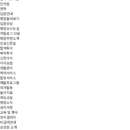
인사말
연혁
입원안내
병원둘러보기
입원상담
병원오시는길
카탈로그 다운
병원주변소개
인공신장실
혈액투석
복막투석
신장이식
식이요법
생활관리
케어서비스
힐링서비스
재활프로그램
여가활동
놀이치료
예능교실
병원소식
공지사항
교육 및 행사
양지갤러리
비급여안내
요양원 소개