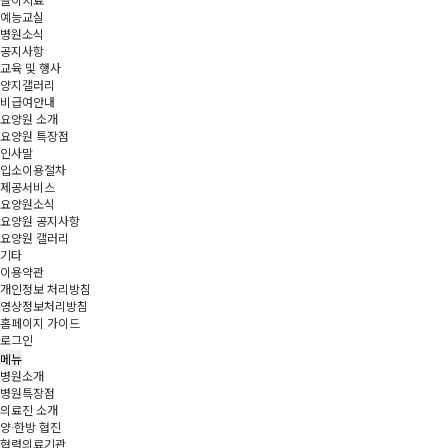
놀이치료
예능교실
병원소식
공지사항
교육 및 행사
양지갤러리
비급여안내
요양원 소개
요양원 특장점
인사말
입소이용절차
제공서비스
요양원소식
요양원 공지사항
요양원 갤러리
기타
이용약관
개인정보 처리방침
영상정보처리방침
홈페이지 가이드
로그인
메뉴
병원소개
병원특장점
의료진 소개
양·한방 협진
협력의료기관